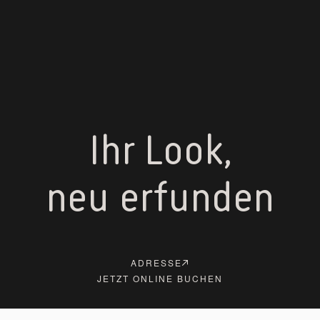
Ihr Look,
n
e
u
e
r
f
u
n
d
e
n
ADRESSE
JETZT ONLINE BUCHEN